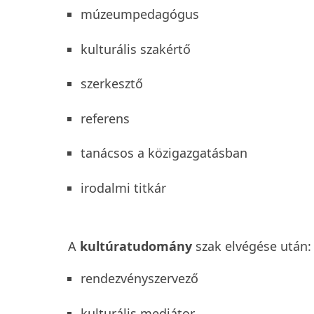
múzeumpedagógus
kulturális szakértő
szerkesztő
referens
tanácsos a közigazgatásban
irodalmi titkár
A
kultúratudomány
szak elvégése után
rendezvényszervező
kulturális mediátor