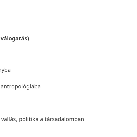
 válogatás)
ányba
s antropológiába
 vallás, politika a társadalomban