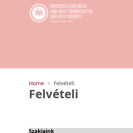
Skip
to
main
content
Home
Felvételi
Felvételi
Szakjaink