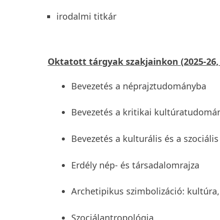
irodalmi titkár
Oktatott tárgyak szakjainkon (2025-26,
Bevezetés a néprajztudományba
Bevezetés a kritikai kultúratudom
Bevezetés a kulturális és a szociáli
Erdély nép- és társadalomrajza
Archetipikus szimbolizáció: kultúra,
Szociálantropológia