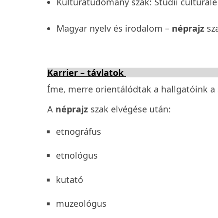
Kultúratudomány szak: Studii culturale
Magyar nyelv és irodalom –
néprajz
sz
Karrier – távlatok
Íme, merre orientálódtak a hallgatóink a 
A
néprajz
szak elvégése után:
etnográfus
etnológus
kutató
muzeológus