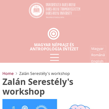
Skip
to
main
content
MAGYAR NÉPRAJZ ÉS
ANTROPOLÓGIA INTÉZET
Magyar
Română
English
Home
Zalán Serestély's workshop
Zalán Serestély's
workshop