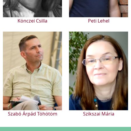
Könczei Csilla
Peti Lehel
Szabó Árpád Töhötöm
Szikszai Mária