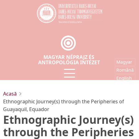
Sari
la
conținutul
principal
MAGYAR NÉPRAJZ ÉS
ANTROPOLÓGIA INTÉZET
Magyar
Română
English
Acasă
Ethnographic Journey(s) through the Peripheries of
Guayaquil, Equador
Ethnographic Journey(s)
through the Peripheries